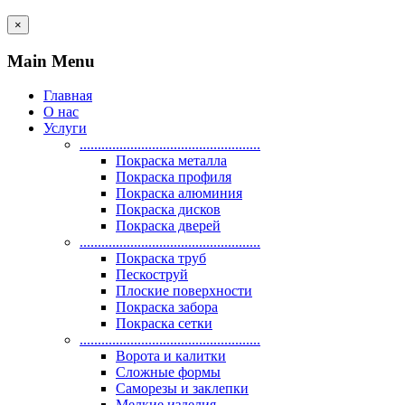
×
Main Menu
Главная
О нас
Услуги
..................................................
Покраска металла
Покраска профиля
Покраска алюминия
Покраска дисков
Покраска дверей
..................................................
Покраска труб
Пескоструй
Плоские поверхности
Покраска забора
Покраска сетки
..................................................
Ворота и калитки
Сложные формы
Саморезы и заклепки
Мелкие изделия