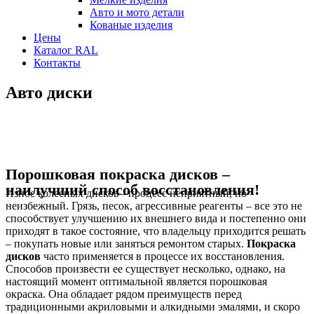
Авто и мото детали
Кованые изделия
Цены
Каталог RAL
Контакты
Авто диски
Порошковая покраска дисков –
наилучший способ восстановления!
Износ колесных дисков - процесс неприятный, но
неизбежный. Грязь, песок, агрессивные реагенты – все это не
способствует улучшению их внешнего вида и постепенно они
приходят в такое состояние, что владельцу приходится решать
– покупать новые или заняться ремонтом старых.
Покраска
дисков
часто применяется в процессе их восстановления.
Способов произвести ее существует несколько, однако, на
настоящий момент оптимальной является порошковая
окраска. Она обладает рядом преимуществ перед
традиционными акриловыми и алкидными эмалями, и скоро