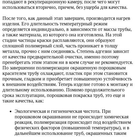
попадают в рекуперационную камеру, после чего могут
использоваться вторично, причем, без ущерба для качества.
После того, как данный этап завершен, производится нагрев
изделия. Его длительность температурный режим
определяется индивидуально, в зависимости от массы трубы,
а также материала, из которого она изготовлена. На этой
стадии частицы краски расплавляются, они образуют
сплошной полимерный слой, часть проникает в толщу
металла, прочно с ним соединяясь. Степень адгезии зависит
от качества предварительной очистки, именно поэтому
пренебрегать этим этапом ни в коем случае не рекомендуется.
По завершении полимеризации окрашенную порошковым
красителем трубу охлаждают, пластик при этом становится
прочным, гладким и приобретает повышенную устойчивость
к внешним воздействиям. Теперь изделие готово к монтажу и
длительному использованию. Помимо продолжительного
срока эксплуатации, порошковая покраска труб, это еще и
такие качества, как:
Экологическая и гигиеническая чистота. При
порошковом окрашивании не происходит химическая
реакция, полимеризация происходит под воздействием
физических факторов (повышенной температуры), и в
дальнейшем использование труб, окрашенных таким