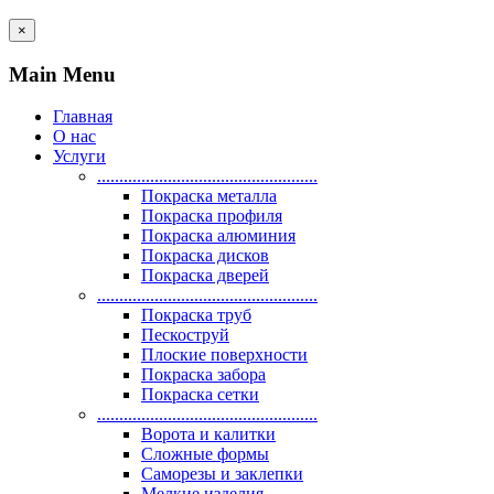
×
Main Menu
Главная
О нас
Услуги
..................................................
Покраска металла
Покраска профиля
Покраска алюминия
Покраска дисков
Покраска дверей
..................................................
Покраска труб
Пескоструй
Плоские поверхности
Покраска забора
Покраска сетки
..................................................
Ворота и калитки
Сложные формы
Саморезы и заклепки
Мелкие изделия